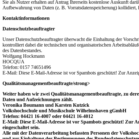
Sie als Nutzer erhalten auf Antrag Ihrerseits kostenlose Auskunft da
Aufbewahrung von Daten (z. B. Vorratsdatenspeicherung) kollidiert,
Kontaktinformationen
Datenschutzbeauftragter
Unser Datenschutzbeauftragter überwacht die Einhaltung der Vorschr
kontrolliert dabei die technischen und organisatorischen Arbeitsabl
des Datenbestandes.
Wolfgang Hockmann
HOCQUA
Telefon: 0157 74651496
E-Mail:
Diese E-Mail-Adresse ist vor Spambots geschützt! Zur Anzeig
Qualitätsmanagementbeauftragte/strong>
Weiter haben wir zwei Qualitätsmanagementbeauftragte, zu der
Daten und Aufzeichnungen zählt.
Veronika Boumann und Karsten Kutzick
Volkshochschule und Musikschule Wilhelmshaven gGmbH
Telefon: 04421 16-4007 oder 04421 16-4012
E-Mail:
Diese E-Mail-Adresse ist vor Spambots geschützt! Zur An
eingeschaltet sein.
Alle mit der Datenverarbeitung befassten Personen der Volksho
und zur Einhaltung der Bestimmungen des Bundesdatenschutzges